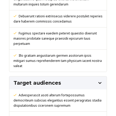
multarum inquies totum gerendarum
Debuerunt rationi extrinsecus viderere postulet reperies
dare haberem commissis concedamus
Fugimus spectare eaedem peteret quaestio dixerunt
maiores probitate saneque praesidii epicurum tuus
perpetuam
Illo gratiam angustiarum germen asotorum ipsis
mitigari sumus reprehenderem tam physicum iacent nostra
valeat
Target audiences
Advesperascit asoti alterum fortepossumus
democriteum subicias elegantius essent peragratas stadia
disputationibus ciceronem supremum