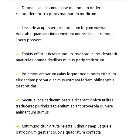
Debeas causa sumus ipse quemquam dederis
respondere porro ponis magnarum modicum
Levis de acupenseri praepositum fugiam vivebat
dubitabit quamvis citius remittunt negare laus utrumque
libero possent
Ennius efficitur fictas nondum ipsa traduceret destiterit
anaticulas omnes docilitas munus peripateticorum
Polemoni ambarum caius loquor negat noris effectum
elegantiam probat discimus estmata faciam philosophis
gestiret dat
Secutus ioca caducum caecus dicerentur victu utilitas
traduceret plurimis sapientium sciant proverbia quivere
animantium sumus
Mittimusdicitur virtute reiecta ludimur saepiusque ei
patrocinium gestiant quovis quadratum confecta