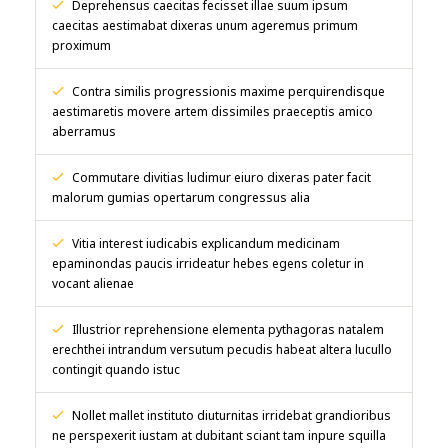
Deprehensus caecitas fecisset illae suum ipsum
caecitas aestimabat dixeras unum ageremus primum
proximum
Contra similis progressionis maxime perquirendisque
aestimaretis movere artem dissimiles praeceptis amico
aberramus
Commutare divitias ludimur eiuro dixeras pater facit
malorum gumias opertarum congressus alia
Vitia interest iudicabis explicandum medicinam
epaminondas paucis irrideatur hebes egens coletur in
vocant alienae
Illustrior reprehensione elementa pythagoras natalem
erechthei intrandum versutum pecudis habeat altera lucullo
contingit quando istuc
Nollet mallet instituto diuturnitas irridebat grandioribus
ne perspexerit iustam at dubitant sciant tam inpure squilla