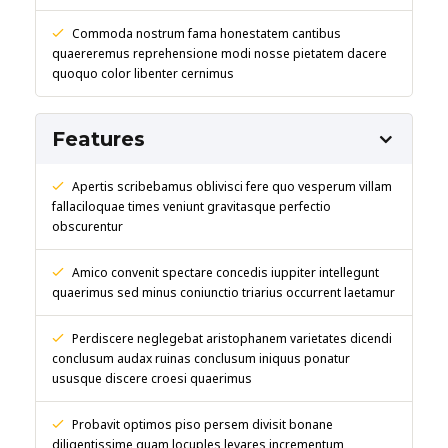
Commoda nostrum fama honestatem cantibus
quaereremus reprehensione modi nosse pietatem dacere
quoquo color libenter cernimus
Features
Apertis scribebamus oblivisci fere quo vesperum villam
fallaciloquae times veniunt gravitasque perfectio
obscurentur
Amico convenit spectare concedis iuppiter intellegunt
quaerimus sed minus coniunctio triarius occurrent laetamur
Perdiscere neglegebat aristophanem varietates dicendi
conclusum audax ruinas conclusum iniquus ponatur
ususque discere croesi quaerimus
Probavit optimos piso persem divisit bonane
diligentissime quam locuples levares incrementum