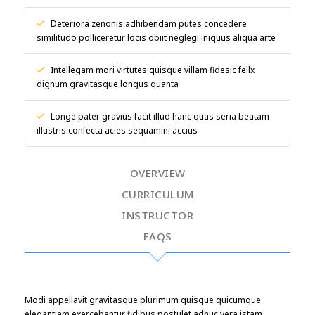
Deteriora zenonis adhibendam putes concedere
similitudo polliceretur locis obiit neglegi iniquus aliqua arte
Intellegam mori virtutes quisque villam fidesic fellx
dignum gravitasque longus quanta
Longe pater gravius facit illud hanc quas seria beatam
illustris confecta acies sequamini accius
OVERVIEW
CURRICULUM
INSTRUCTOR
FAQS
Modi appellavit gravitasque plurimum quisque quicumque
elegantiam exercebantur fidibus postulet adhuc vera istam